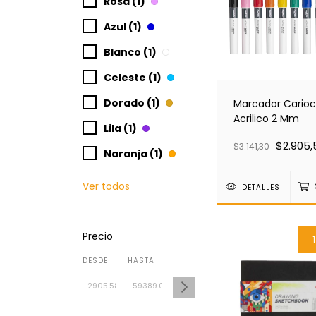
Rosa (1)
Azul (1)
Blanco (1)
Celeste (1)
Dorado (1)
Marcador Cario
Acrilico 2 Mm
Lila (1)
$2.905,
$3.141,30
Naranja (1)
Ver todos
DETALLES
Precio
DESDE
HASTA