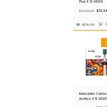
Plus X 12 45214
$10.3
$12.408,49
DETALLES
Marcador Carioc
Acrilico X 8 452