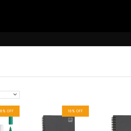
8
%
OFF
16
%
OFF