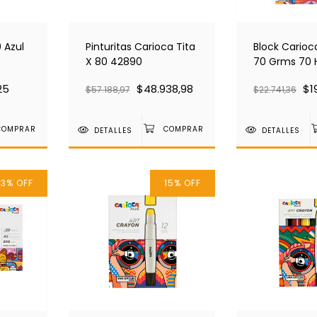
 Azul
Pinturitas Carioca Tita
Block Carioc
X 80 42890
70 Grms 70 
45220
25
$48.938,98
$1
$57.188,97
$22.741,36
DETALLES
DETALLES
13
%
OFF
15
%
OFF