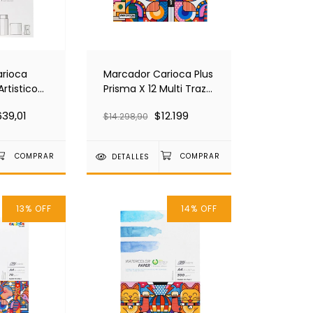
arioca
Marcador Carioca Plus
Artisticos
Prisma X 12 Multi Trazo
230
45205
639,01
$12.199
$14.298,90
DETALLES
13
%
OFF
14
%
OFF