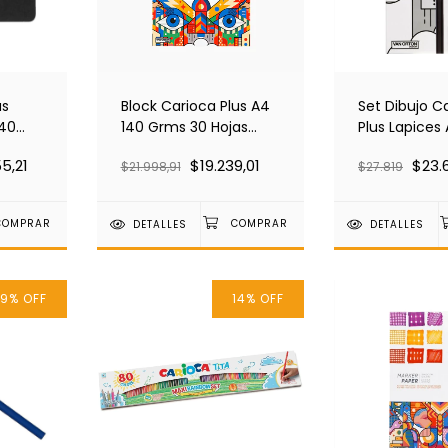
us
Block Carioca Plus A4
Set Dibujo C
140
140 Grms 30 Hojas
Plus Lapices 
 45222
45221
Premium 45
5,21
$19.239,01
$23.
$21.998,91
$27.819
DETALLES
DETALLES
19
%
OFF
14
%
OFF