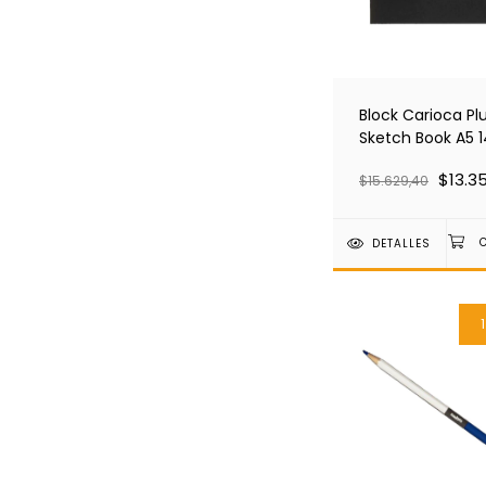
Block Carioca Pl
Sketch Book A5 
Grms X 20 Hojas
$13.35
$15.629,40
DETALLES