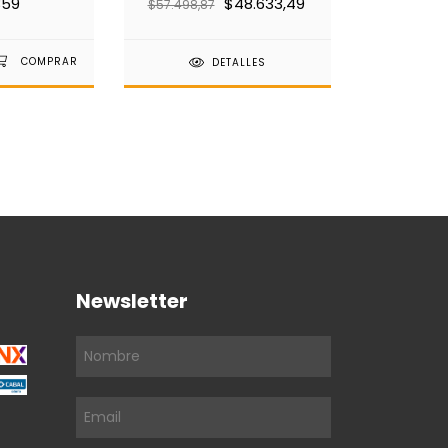
359
$48.633,49
$57.498,87
DETALLES
Newsletter