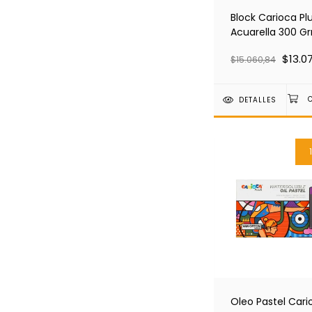
Block Carioca Pl
Acuarella 300 G
X 20 Hojas
$13.0
$15.060,84
DETALLES
Oleo Pastel Cari