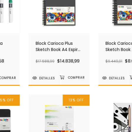
ca
Block Carioca Plus
Block Carioc
Sketch Book A4 Espiral
Sketch Book 
160 Grms X 40 Hojas
160 Grms X 4
58
$14.838,99
$8.
$17.588,99
$9.449,01
45225
45226
COMPRAR
DETALLES
DETALLES
15
%
OFF
13
%
OFF