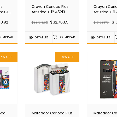
us
Crayon Carioca Plus
Crayon Cario
rms A5
Artistico X 12 45213
Artistico X 6
70,92
$32.763,51
$1
$38.513,52
$16.088,51
DETALLES
DETALLES
17
%
OFF
14
%
OFF
oca
Marcador Carioca Plus
Marcador Car