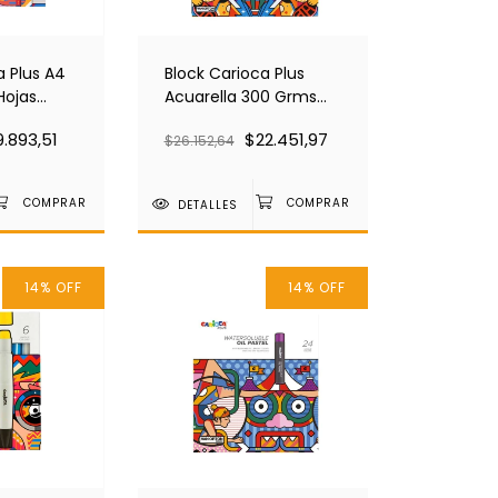
a Plus A4
Block Carioca Plus
Hojas
Acuarella 300 Grms
A4 X 20 Hojas
9.893,51
$22.451,97
$26.152,64
DETALLES
14
%
OFF
14
%
OFF