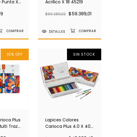
 Punta X
Acrilico X 18 45219
39
$59.389,01
$69.289,02
DETALLES
15
%
OFF
SIN STOCK
ioca Plus
Lapices Colores
ulti Trazo
Carioca Plus 4.0 X 40
45204