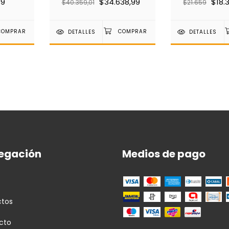
89
$34.638,99
$18.
$40.359,01
$21.659
DETALLES
DETALLES
egación
Medios de pago
ctos
cto