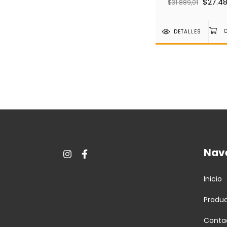
$27.4
$31.889,01
DETALLES
Nav
Inicio
Produ
Conta