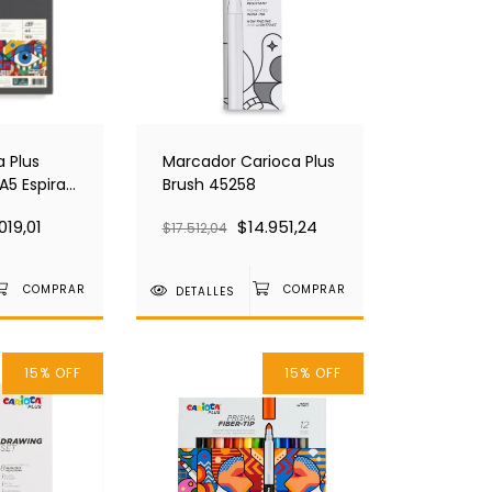
a Plus
Marcador Carioca Plus
A5 Espiral
Brush 45258
0 Hojas
019,01
$14.951,24
$17.512,04
DETALLES
15
%
OFF
15
%
OFF