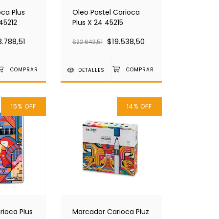
ca Plus
Oleo Pastel Carioca
 45212
Plus X 24 45215
3.788,51
$19.538,50
$22.643,51
DETALLES
15
%
OFF
14
%
OFF
ioca Plus
Marcador Carioca Pluz