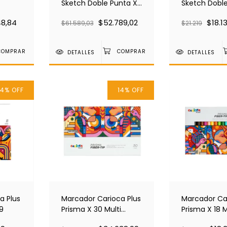
Sketch Doble Punta X
Sketch Doble
32 45242
10 45241
48,84
$52.789,02
$18.1
$61.589,03
$21.219
DETALLES
DETALLES
14
%
OFF
14
%
OFF
a Plus
Marcador Carioca Plus
Marcador Car
09
Prisma X 30 Multi
Prisma X 18 M
Trazo 45208
45206