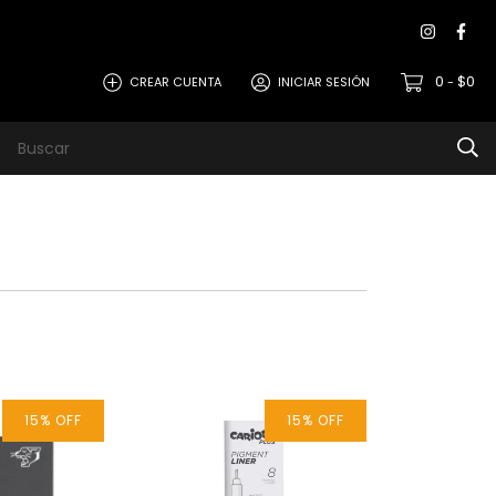
0
$0
CREAR CUENTA
INICIAR SESIÓN
-
15
%
OFF
15
%
OFF