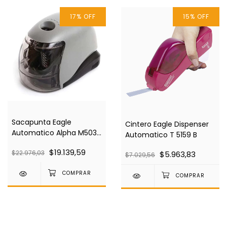
17
%
OFF
15
%
OFF
Sacapunta Eagle
Cintero Eagle Dispenser
Automatico Alpha M5034
Automatico T 5159 B
B
$19.139,59
$22.976,03
$5.963,83
$7.029,56