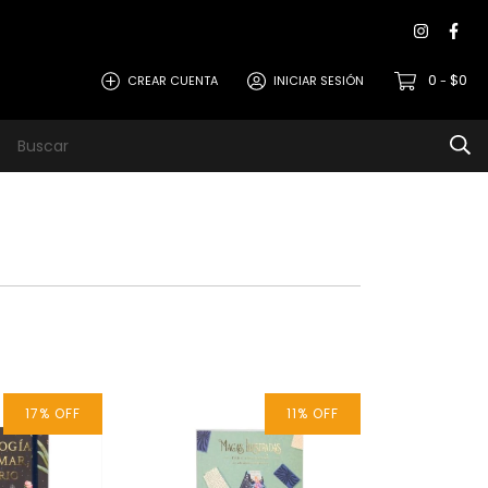
0
$0
CREAR CUENTA
INICIAR SESIÓN
-
17
%
OFF
11
%
OFF