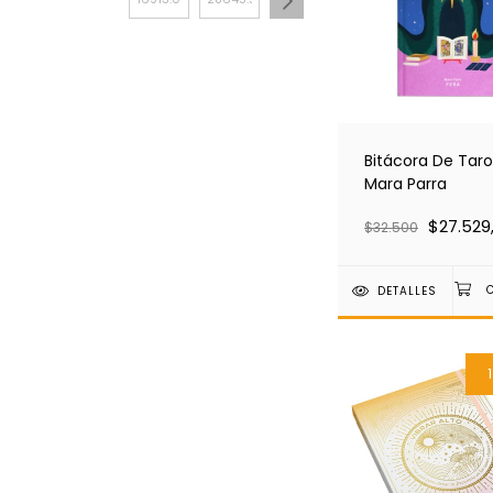
Bitácora De Taro
Mara Parra
$27.529
$32.500
DETALLES