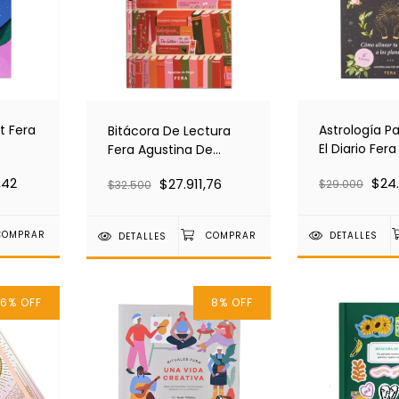
Astrología P
t Fera
Bitácora De Lectura
El Diario Fer
Fera Agustina De
Malter Terra
Diego
$24
,42
$27.911,76
$29.000
$32.500
DETALLES
DETALLES
16
%
OFF
8
%
OFF