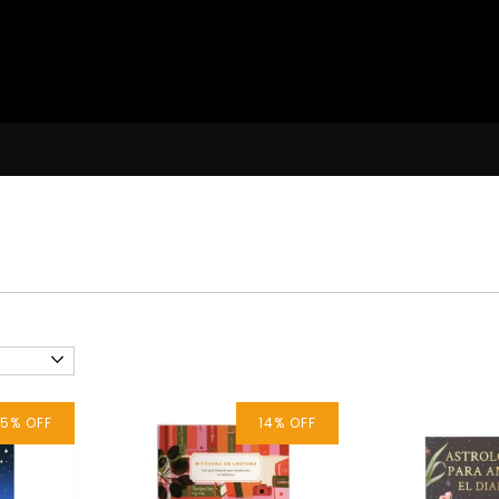
15
%
OFF
14
%
OFF