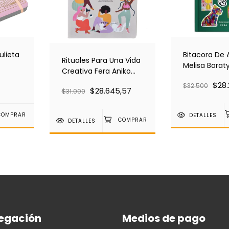
Bitacora De 
ulieta
Rituales Para Una Vida
Melisa Borat
Creativa Fera Aniko
Villalba
$28.
$32.500
$28.645,57
$31.000
DETALLES
DETALLES
egación
Medios de pago