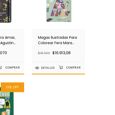
ara Amar,
Magas Ilustradas Para
a Agustina
Colorear Fera Mara
da
Parra Y Josefina
.070
$16.913,08
$18.900
Schargorodsky
DETALLES
13
%
OFF