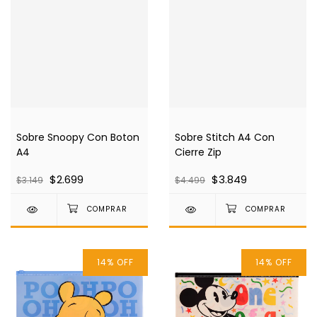
Sobre Snoopy Con Boton
Sobre Stitch A4 Con
A4
Cierre Zip
$2.699
$3.849
$3.149
$4.499
14
%
OFF
14
%
OFF