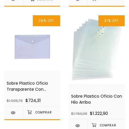
28
%
OFF
31
%
OFF
Sobre Plastico Oficio
Transparente Con
Broche
Sobre Plastico Oficio Con
$724,31
$1.005,76
Hilo Arriba
$1.222,90
$1.760,98