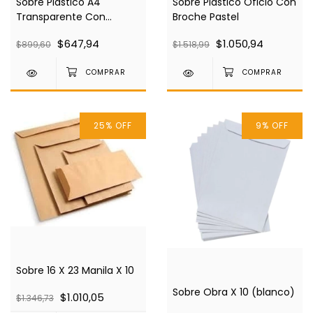
Sobre Plastico A4
Sobre Plastico Oficio Con
Transparente Con
Broche Pastel
Broche
$647,94
$1.050,94
$899,60
$1.518,99
25
%
OFF
9
%
OFF
Sobre 16 X 23 Manila X 10
Sobre Obra X 10 (blanco)
$1.010,05
$1.346,73