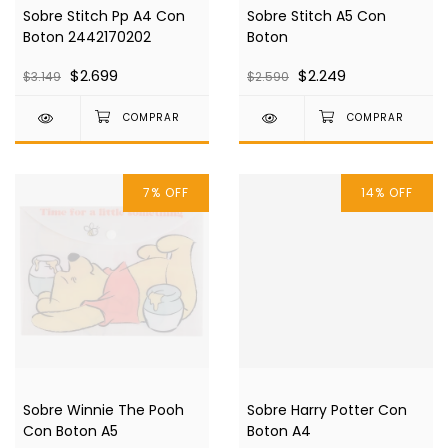
Sobre Stitch Pp A4 Con
Sobre Stitch A5 Con
Boton 2442170202
Boton
$2.699
$2.249
$3.149
$2.590
7
%
OFF
14
%
OFF
Sobre Winnie The Pooh
Sobre Harry Potter Con
Con Boton A5
Boton A4