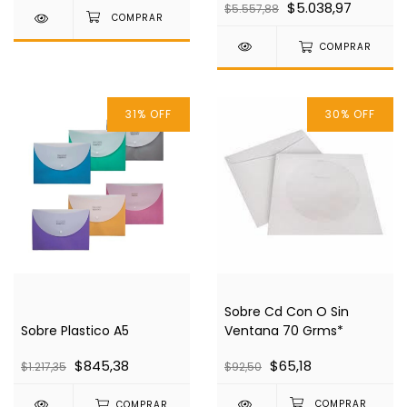
$5.038,97
$5.557,88
COMPRAR
31
%
OFF
30
%
OFF
Sobre Cd Con O Sin
Sobre Plastico A5
Ventana 70 Grms*
$845,38
$65,18
$1.217,35
$92,50
COMPRAR