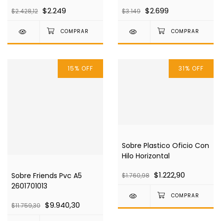
$2.249
$2.699
$2.428,12
$3.149
15
%
OFF
31
%
OFF
Sobre Plastico Oficio Con
Hilo Horizontal
$1.222,90
Sobre Friends Pvc A5
$1.760,98
2601701013
$9.940,30
$11.759,30