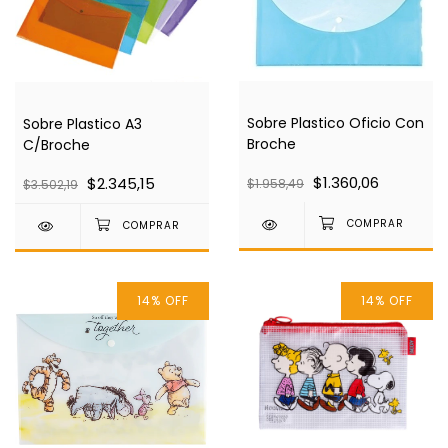
Sobre Plastico Oficio Con
Sobre Plastico A3
Broche
C/Broche
$1.360,06
$2.345,15
$1.958,49
$3.502,19
14
%
OFF
14
%
OFF