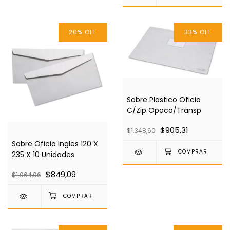
20
%
OFF
33
%
OFF
Sobre Plastico Oficio
C/Zip Opaco/Transp
$905,31
$1.348,60
Sobre Oficio Ingles 120 X
235 X 10 Unidades
$849,09
$1.064,06