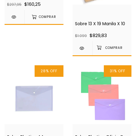
$160,25
$297,95
COMPRAR
Sobre 13 X 19 Manila X 10
$829,83
$1.099
28
%
OFF
31
%
OFF