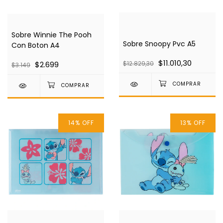
Sobre Winnie The Pooh
Sobre Snoopy Pvc A5
Con Boton A4
$11.010,30
$12.829,30
$2.699
$3.149
14
%
OFF
13
%
OFF