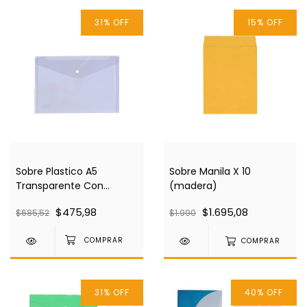
31
%
OFF
15
%
OFF
Sobre Plastico A5
Sobre Manila X 10
Transparente Con
(madera)
Broche
$475,98
$1.695,08
$685,52
$1.990
COMPRAR
31
%
OFF
40
%
OFF