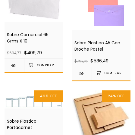
Sobre Comercial 65
Grms X 10
Sobre Plastico A5 Con
Broche Pastel
$409,79
$694,77
$586,49
$792,16
46
%
OFF
24
%
OFF
Sobre Plástico
Portacarnet