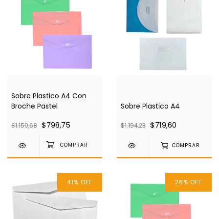
Sobre Plastico A4 Con
Broche Pastel
Sobre Plastico A4
$798,75
$719,60
$1.150,68
$1.194,23
COMPRAR
41
%
OFF
26
%
OFF