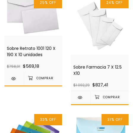
25
%
OFF
24
%
OFF
Sobre Retrato 1001 120 X
190 X 10 unidades
$569,18
$758,91
Sobre Farmacia 7 X 12.5
X10
$827,41
$1.092,29
33
%
OFF
31
%
OFF